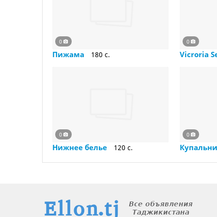
0
0
Пижама
Vicroria 
180 c.
0
0
Нижнее белье
Купальн
120 c.