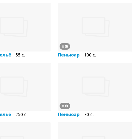
0
бельё
Пеньюар
55 c.
100 c.
0
бельё
Пеньюар
250 c.
70 c.