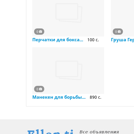
0
0
Перчатки для бокса...
Груша Г
100 c.
0
Манекен для борьбы...
890 c.