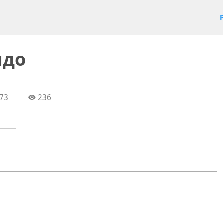
ндо
73
236