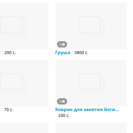
0
и
Груша
200 c.
3800 c.
0
и
Коврик для занятия йоги...
70 c.
200 c.