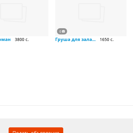
0
ерман
Груша для зала...
3800 c.
1650 c.