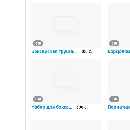
0
0
Боксерская груша...
Борцовк
300 c.
0
0
Набор для бокса...
Перчатк
600 c.