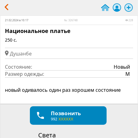
21.02.2024 в 10:17
№: 326748
228
Национальное платье
250 c.
Душанбе
Состояние:
Новый
Размер одежды:
M
новый одивалось один раз хорошем состояние
Позвонить
992
XXXXXX
Света