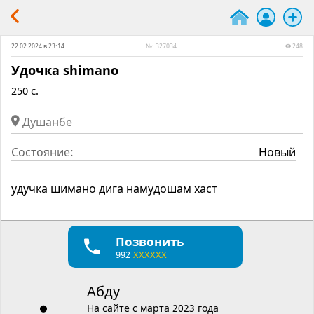
22.02.2024 в 23:14
№: 327034
248
Удочка shimano
250 c.
Душанбе
Состояние:
Новый
удучка шимано дига намудошам хаст
Позвонить
992
XXXXXX
Абду
На сайте с марта 2023 года