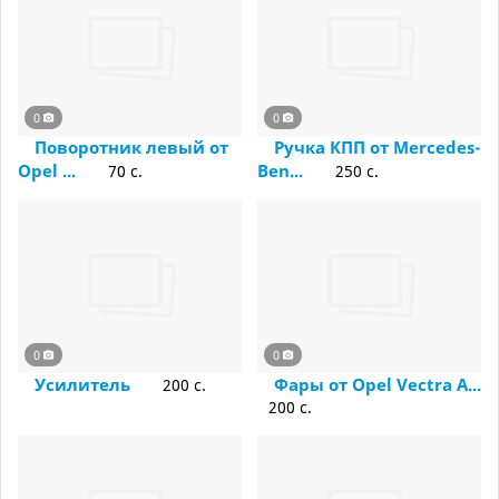
0
0
Поворотник левый от
Ручка КПП от Mercedes-
Opel ...
Ben...
70 c.
250 c.
0
0
Усилитель
Фары от Opel Vectra А...
200 c.
200 c.