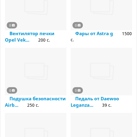
0
0
Вентилятор печки
Фары от Аstra g
1500
Opel Vek...
c.
200 c.
0
0
Подушка безопасности
Педаль от Daewoo
Airb...
Leganza...
250 c.
39 c.