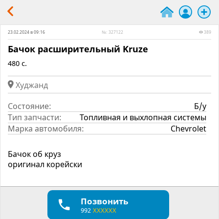
23.02.2024 в 09:16
№: 327122
389
Бачок расширительный Kruze
480 c.
Худжанд
Состояние:
Б/у
Тип запчасти:
Топливная и выхлопная системы
Марка автомобиля:
Chevrolet
Бачок об круз
оригинал корейски
Позвонить
992
XXXXXX