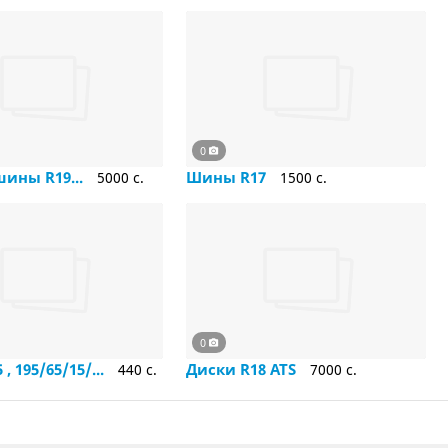
0
шины R19...
Шины R17
5000 c.
1500 c.
0
, 195/65/15/...
Диски R18 ATS
440 c.
7000 c.