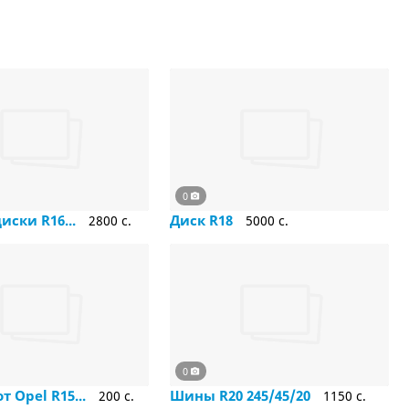
0
иски R16...
Диск R18
2800 c.
5000 c.
0
т Opel R15...
Шины R20 245/45/20
200 c.
1150 c.