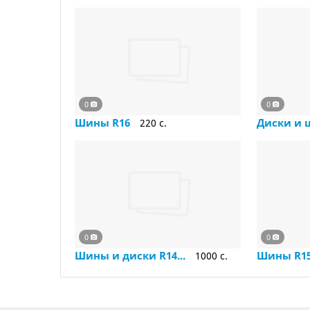
0
0
Шины R16
Диски и 
220 c.
0
0
Шины и диски R14...
Шины R15 
1000 c.