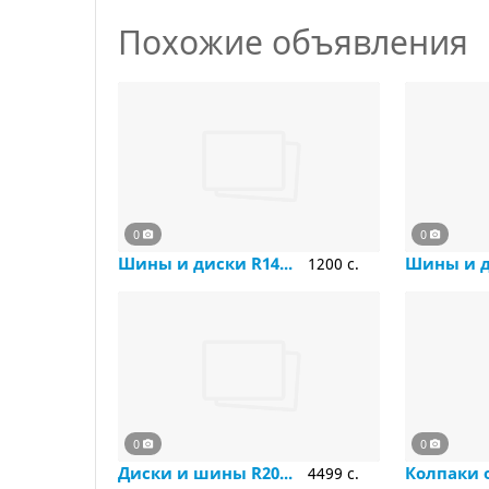
Похожие объявления
0
0
Шины и диски R14...
Шины и д
1200 c.
0
0
Диски и шины R20...
Колпаки о
4499 c.