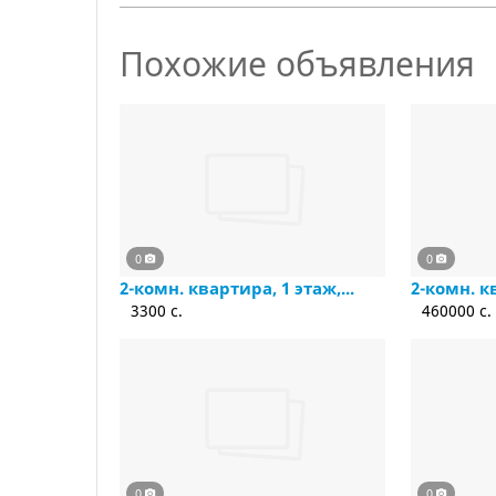
Похожие объявления
0
0
2-комн. квартира, 1 этаж,...
2-комн. кв
3300 c.
460000 c.
0
0