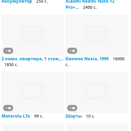
Аккумулятор
Xiaomi Redmi Note 12
250 c.
Pro+...
2400 c.
0
0
2-комн. квартира, 1 этаж,...
Daewoo Nexia, 1995
16000
1850 c.
c.
0
0
Motorola L7e
Шорты
99 c.
10 c.