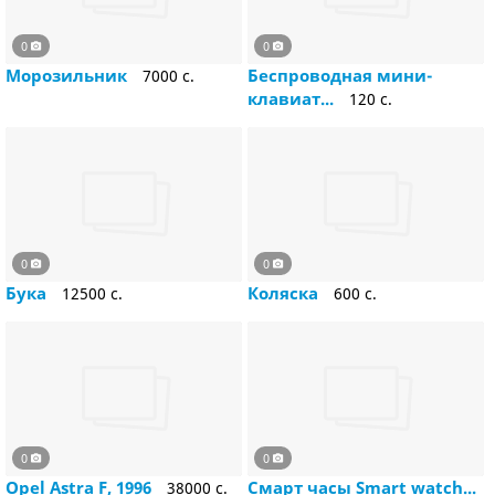
0
0
Морозильник
Беспроводная мини-
7000 c.
клавиат...
120 c.
0
0
Бука
Коляска
12500 c.
600 c.
0
0
Opel Astra F, 1996
Смарт часы Smart watch...
38000 c.