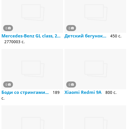
0
0
Mercedes-Benz GL class, 2...
Детский бегунок...
450 c.
2770003 c.
0
0
Боди со стрингами...
Xiaomi Redmi 9A
189
800 c.
c.