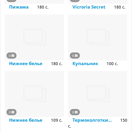
Пижама
Vicroria Secret
180 c.
180 c.
0
0
Нижнее белье
Купальник
180 c.
100 c.
0
0
Нижнее белье
Термоколготки...
109 c.
150
c.