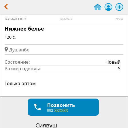
13.01.2024 в 18:14
№: 320275
303
Нижнее белье
120 c.
Душанбе
Состояние:
Новый
Размер одежды:
S
Только оптом
Позвонить
992
XXXXXX
Сиявуш