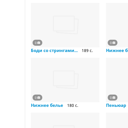
0
0
Боди со стрингами...
Нижнее 
189 c.
0
0
Нижнее белье
Пеньюар
180 c.