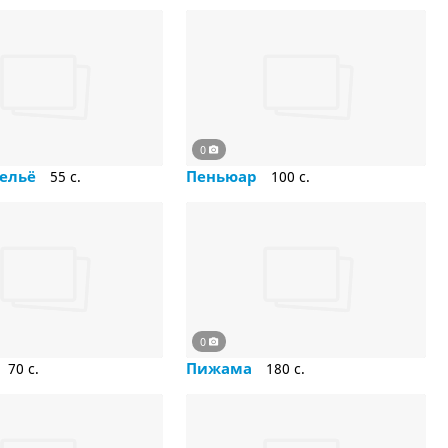
0
бельё
Пеньюар
55 c.
100 c.
0
Пижама
70 c.
180 c.