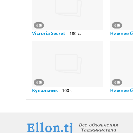
0
0
Vicroria Secret
Нижнее 
180 c.
0
0
Купальник
Нижнее 
100 c.