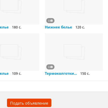
0
белье
Нижнее белье
180 c.
120 c.
0
белье
Термоколготки...
109 c.
150 c.
Подать объявление